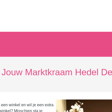
n Jouw Marktkraam Hedel De
 een winkel en wil je een extra
winkel? Misschien sta je