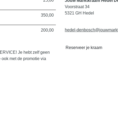
25,00
Jouw Marktkraam Hedel D
Voorstraat 34
5321 GH Hedel
350,00
hedel-denbosch@jouwmarkt
200,00
Reserveer je kraam
SERVICE! Je hebt zelf geen
e ook met de promotie via